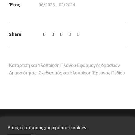
Έτος
06/2023 – 02/2024
Share
Κατάρτιση και Υλοποίηση Πλάνου Εφαρμογής δράσεων
Δημοσιότητας, Σχεδιασμός και Υλοποίηση Έρευνας Πεδίου
DEBRIEF LTD, ​COPYRIGHT ​2025​,​ ALL RIGHTS
Αυτός ο ιστότοπος χρησιμοποιεί cookies.
RESERVED