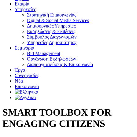
Εταιρία
Υπηρεσίες
Στρατηγική Επικοινωνίας
Digital & Social Media Services
Δημιουργικές Υπηρεσίες
Εκδηλώσεις & Εκθέσεις
Σύμβουλος Διαγωνισμών
Υπηρεσίες Δημοσιότητας
Σεμινάρια
Bid Management
Οργάνωση Εκδηλώσεων
Διαπραγματεύσεις & Επικοινωνία
Έργα
Συνεργασίες
Νέα
Επικοινωνία
SMART TOOLBOX FOR
ENGAGING CITIZENS