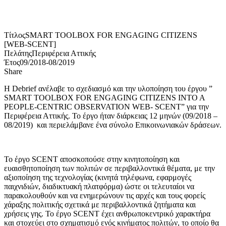
Τίτλος
SMART TOOLBOX FOR ENGAGING CITIZENS
[WEB-SCENT]
Πελάτης
Περιφέρεια Αττικής
Έτος
09/2018-08/2019
Share
H Debrief ανέλαβε το σχεδιασμό και την υλοποίηση του έργου ”
SMART TOOLBOX FOR ENGAGING CITIZENS INTO A
PEOPLE-CENTRIC OBSERVATION WEB- SCENT” για την
Περιφέρεια Αττικής. Το έργο ήταν διάρκειας 12 μηνών (09/2018 –
08/2019) και περιελάμβανε ένα σύνολο Επικοινωνιακών δράσεων.
Το έργο SCENT αποσκοπούσε στην κινητοποίηση και
ευαισθητοποίηση των πολιτών σε περιβαλλοντικά θέματα, με την
αξιοποίηση της τεχνολογίας (κινητά τηλέφωνα, εφαρμογές
παιχνιδιών, διαδικτυακή πλατφόρμα) ώστε οι τελευταίοι να
παρακολουθούν και να ενημερώνουν τις αρχές και τους φορείς
χάραξης πολιτικής σχετικά με περιβαλλοντικά ζητήματα και
χρήσεις γης. Το έργο SCENT έχει ανθρωποκεντρικό χαρακτήρα
και στοχεύει στο σχηματισμό ενός κινήματος πολιτών, το οποίο θα