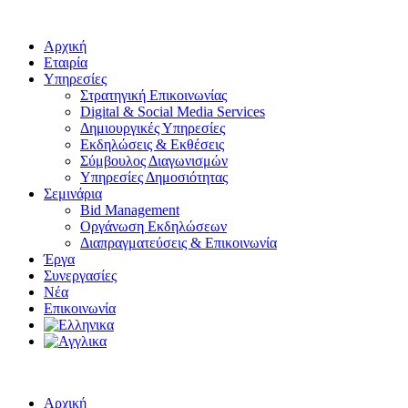
Αρχική
Εταιρία
Υπηρεσίες
Στρατηγική Επικοινωνίας
Digital & Social Media Services
Δημιουργικές Υπηρεσίες
Εκδηλώσεις & Εκθέσεις
Σύμβουλος Διαγωνισμών
Υπηρεσίες Δημοσιότητας
Σεμινάρια
Bid Management
Οργάνωση Εκδηλώσεων
Διαπραγματεύσεις & Επικοινωνία
Έργα
Συνεργασίες
Νέα
Επικοινωνία
Αρχική