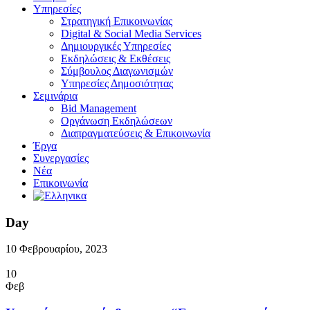
Υπηρεσίες
Στρατηγική Επικοινωνίας
Digital & Social Media Services
Δημιουργικές Υπηρεσίες
Εκδηλώσεις & Εκθέσεις
Σύμβουλος Διαγωνισμών
Υπηρεσίες Δημοσιότητας
Σεμινάρια
Bid Management
Οργάνωση Εκδηλώσεων
Διαπραγματεύσεις & Επικοινωνία
Έργα
Συνεργασίες
Νέα
Επικοινωνία
Day
10 Φεβρουαρίου, 2023
10
Φεβ