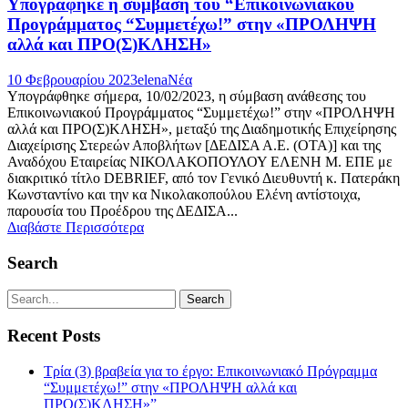
Υπογράφηκε η σύμβαση του “Επικοινωνιακού
Προγράμματος “Συμμετέχω!” στην «ΠΡΟΛΗΨΗ
αλλά και ΠΡΟ(Σ)ΚΛΗΣΗ»
10 Φεβρουαρίου 2023
elena
Νέα
Υπογράφθηκε σήμερα, 10/02/2023, η σύμβαση ανάθεσης του
Επικοινωνιακού Προγράμματος “Συμμετέχω!” στην «ΠΡΟΛΗΨΗ
αλλά και ΠΡΟ(Σ)ΚΛΗΣΗ», μεταξύ της Διαδημοτικής Επιχείρησης
Διαχείρισης Στερεών Αποβλήτων [ΔΕΔΙΣΑ Α.Ε. (ΟΤΑ)] και της
Αναδόχου Εταιρείας ΝΙΚΟΛΑΚΟΠΟΥΛΟΥ ΕΛΕΝΗ Μ. ΕΠΕ με
διακριτικό τίτλο DEBRIEF, από τον Γενικό Διευθυντή κ. Πατεράκη
Κωνσταντίνο και την κα Νικολακοπούλου Ελένη αντίστοιχα,
παρουσία του Προέδρου της ΔΕΔΙΣΑ...
Διαβάστε Περισσότερα
Search
Recent Posts
Τρία (3) βραβεία για το έργο: Επικοινωνιακό Πρόγραμμα
“Συμμετέχω!” στην «ΠΡΟΛΗΨΗ αλλά και
ΠΡΟ(Σ)ΚΛΗΣΗ»”