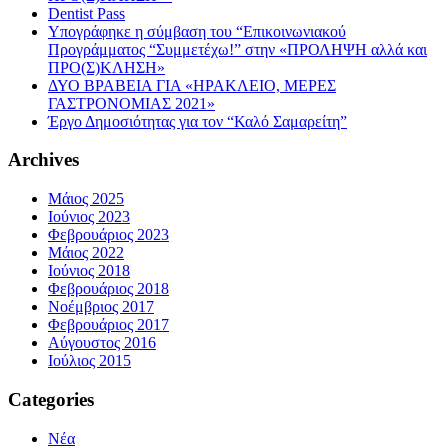
Dentist Pass
Υπογράφηκε η σύμβαση του “Επικοινωνιακού
Προγράμματος “Συμμετέχω!” στην «ΠΡΟΛΗΨΗ αλλά και
ΠΡΟ(Σ)ΚΛΗΣΗ»
ΔΥΟ ΒΡΑΒΕΙΑ ΓΙΑ «ΗΡΑΚΛΕΙΟ, ΜΕΡΕΣ
ΓΑΣΤΡΟΝΟΜΙΑΣ 2021»
Έργο Δημοσιότητας για τον “Καλό Σαμαρείτη”
Archives
Μάιος 2025
Ιούνιος 2023
Φεβρουάριος 2023
Μάιος 2022
Ιούνιος 2018
Φεβρουάριος 2018
Νοέμβριος 2017
Φεβρουάριος 2017
Αύγουστος 2016
Ιούλιος 2015
Categories
Νέα