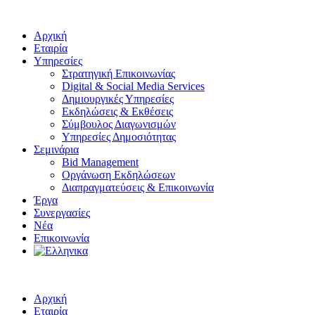
Αρχική
Εταιρία
Υπηρεσίες
Στρατηγική Επικοινωνίας
Digital & Social Media Services
Δημιουργικές Υπηρεσίες
Εκδηλώσεις & Εκθέσεις
Σύμβουλος Διαγωνισμών
Υπηρεσίες Δημοσιότητας
Σεμινάρια
Bid Management
Οργάνωση Εκδηλώσεων
Διαπραγματεύσεις & Επικοινωνία
Έργα
Συνεργασίες
Νέα
Επικοινωνία
Αρχική
Εταιρία