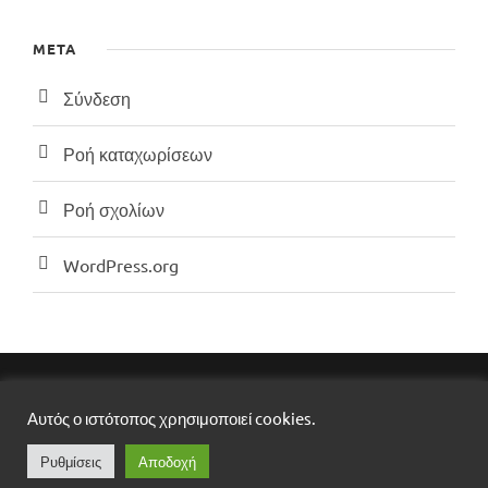
META
Σύνδεση
Ροή καταχωρίσεων
Ροή σχολίων
WordPress.org
DEBRIEF LTD, ​COPYRIGHT ​2025​,​ ALL RIGHTS
Αυτός ο ιστότοπος χρησιμοποιεί cookies.
RESERVED
DESIGNED BY
ROCKMEDIA
Ρυθμίσεις
Αποδοχή