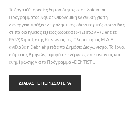
Το έργο «Υπηρεσίες δημοσιότητας στο πλαίσιο του
Προγράμματος &quot;Οικονομική ενίσχυση για τη
διενέργεια πράξεων προληπτικής οδοντιατρικής φροντίδας
σε παιδιά ηλικίας έξι έως δώδεκα (6-12) ετών – (Dentist
PASS)&quot;» της Κοινωνίας της Πληροφορίας Μ.Α.Ε.,
ανέλαβε η Debrief μετά από Δημόσιο Διαγωνισμό. Το έργο,
διάρκειας 8 μηνών, αφορά σε ενέργειες επικοινωνίας και
ενημέρωσης για το Πρόγραμμα «DENTIST...
ΔΙΑΒΑΣΤΕ ΠΕΡΙΣΣΟΤΕΡΑ