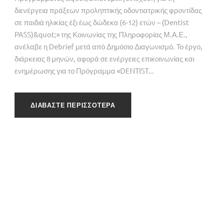
διενέργεια πράξεων προληπτικής οδοντιατρικής φροντίδας
σε παιδιά ηλικίας έξι έως δώδεκα (6-12) ετών – (Dentist
PASS)&quot;» της Κοινωνίας της Πληροφορίας Μ.Α.Ε.,
ανέλαβε η Debrief μετά από Δημόσιο Διαγωνισμό. Το έργο,
διάρκειας 8 μηνών, αφορά σε ενέργειες επικοινωνίας και
ενημέρωσης για το Πρόγραμμα «DENTIST...
ΔΙΑΒΑΣΤΕ ΠΕΡΙΣΣΟΤΕΡΑ